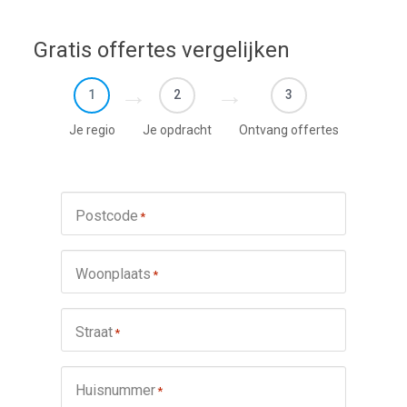
Gratis offertes vergelijken
1
2
3
Je regio
Je opdracht
Ontvang offertes
Postcode
*
Woonplaats
*
Straat
*
Huisnummer
*