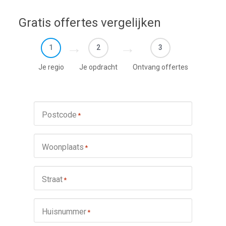
Gratis offertes vergelijken
1
2
3
Je regio
Je opdracht
Ontvang offertes
Postcode
*
Woonplaats
*
Straat
*
Huisnummer
*