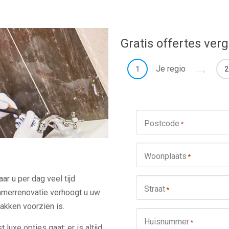
Gratis offertes verg
Je regio
1
2
Postcode
*
Woonplaats
*
r u per dag veel tijd
Straat
*
amerrenovatie verhoogt u uw
akken voorzien is.
Huisnummer
*
 luxe opties gaat: er is altijd