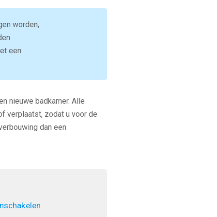
gen worden,
den
get een
een nieuwe badkamer. Alle
f verplaatst, zodat u voor de
 verbouwing dan een
inschakelen