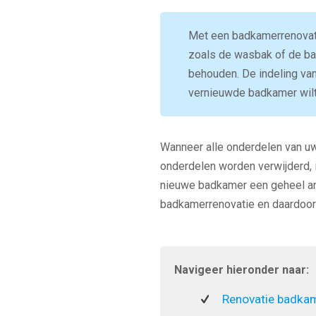
Met een badkamerrenovati
zoals de wasbak of de bad
behouden. De indeling van
vernieuwde badkamer wilt,
Wanneer alle onderdelen van uw
onderdelen worden verwijderd, 
nieuwe badkamer een geheel an
badkamerrenovatie en daardoor
Navigeer hieronder naar:
Renovatie badka