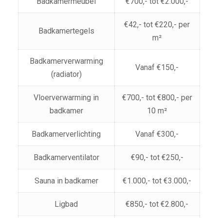
Badkamermeubel
€700,- tot €2.000,-
€42,- tot €220,- per
Badkamertegels
m²
Badkamerverwarming
Vanaf €150,-
(radiator)
Vloerverwarming in
€700,- tot €800,- per
badkamer
10 m²
Badkamerverlichting
Vanaf €300,-
Badkamerventilator
€90,- tot €250,-
Sauna in badkamer
€1.000,- tot €3.000,-
Ligbad
€850,- tot €2.800,-