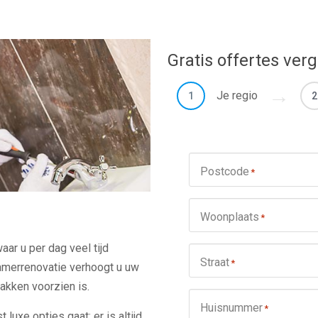
Gratis offertes verg
Je regio
1
2
Postcode
*
Woonplaats
*
ar u per dag veel tijd
Straat
*
amerrenovatie verhoogt u uw
akken voorzien is.
Huisnummer
*
 luxe opties gaat: er is altijd