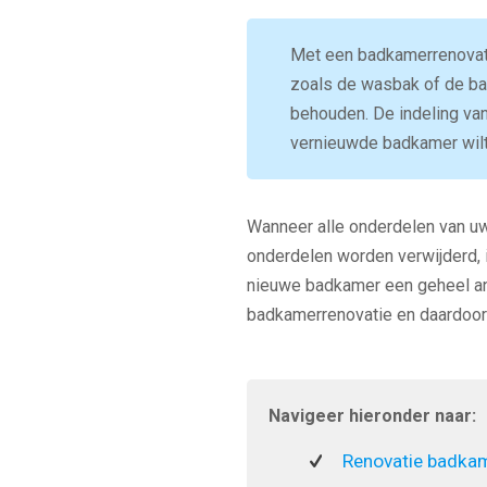
Met een badkamerrenovati
zoals de wasbak of de bad
behouden. De indeling van
vernieuwde badkamer wilt,
Wanneer alle onderdelen van uw
onderdelen worden verwijderd, 
nieuwe badkamer een geheel an
badkamerrenovatie en daardoor
Navigeer hieronder naar:
Renovatie badka