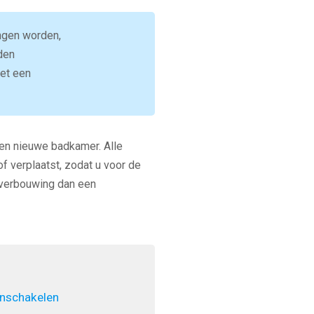
ngen worden,
den
get een
een nieuwe badkamer. Alle
f verplaatst, zodat u voor de
 verbouwing dan een
inschakelen