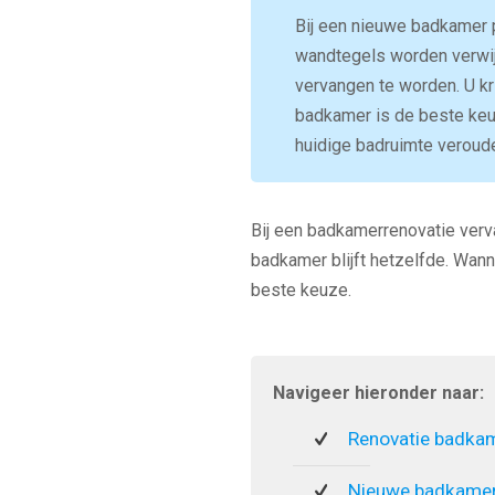
Bij een nieuwe badkamer p
wandtegels worden verwijd
vervangen te worden. U kr
badkamer is de beste keu
huidige badruimte veroude
Bij een badkamerrenovatie verva
badkamer blijft hetzelfde. Wann
beste keuze.
Navigeer hieronder naar:
Renovatie badka
Nieuwe badkamer