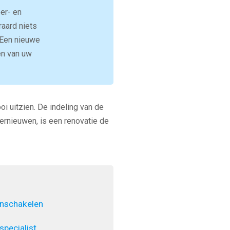
oer- en
aard niets
 Een nieuwe
en van uw
oi uitzien. De indeling van de
ernieuwen, is een renovatie de
inschakelen
pecialist