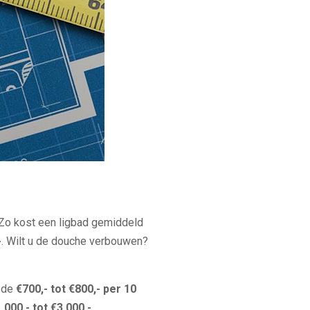
 Zo kost een ligbad gemiddeld
-
. Wilt u de douche verbouwen?
n de
€700,- tot €800,- per 10
.000,- tot €3.000,-
.