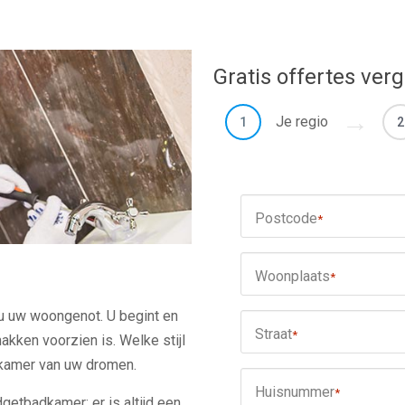
Gratis offertes verg
Je regio
1
2
Postcode
*
Woonplaats
*
u uw woongenot. U begint en
Straat
*
akken voorzien is. Welke stijl
dkamer van uw dromen.
Huisnummer
*
dgetbadkamer: er is altijd een