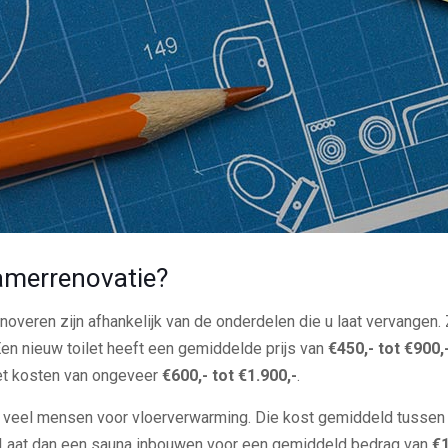
amerrenovatie?
overen zijn afhankelijk van de onderdelen die u laat vervangen.
Een nieuw toilet heeft een gemiddelde prijs van
€450,- tot €900,
et kosten van ongeveer
€600,- tot €1.900,-
.
 veel mensen voor vloerverwarming. Die kost gemiddeld tusse
a? Laat dan een sauna inbouwen voor een gemiddeld bedrag van
€1