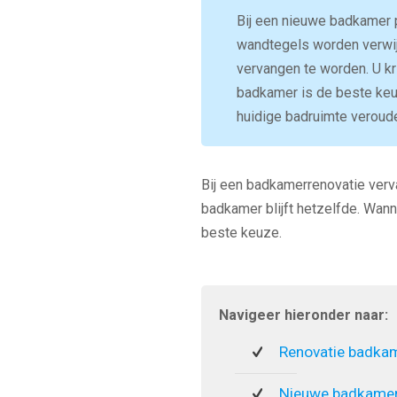
Bij een nieuwe badkamer p
wandtegels worden verwijd
vervangen te worden. U kr
badkamer is de beste keu
huidige badruimte veroude
Bij een badkamerrenovatie verva
badkamer blijft hetzelfde. Wann
beste keuze.
Navigeer hieronder naar:
Renovatie badka
Nieuwe badkamer