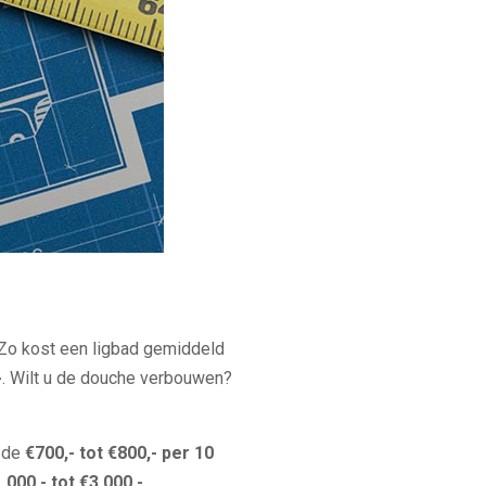
 Zo kost een ligbad gemiddeld
-
. Wilt u de douche verbouwen?
n de
€700,- tot €800,- per 10
.000,- tot €3.000,-
.