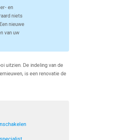
oer- en
aard niets
 Een nieuwe
en van uw
oi uitzien. De indeling van de
ernieuwen, is een renovatie de
inschakelen
pecialist