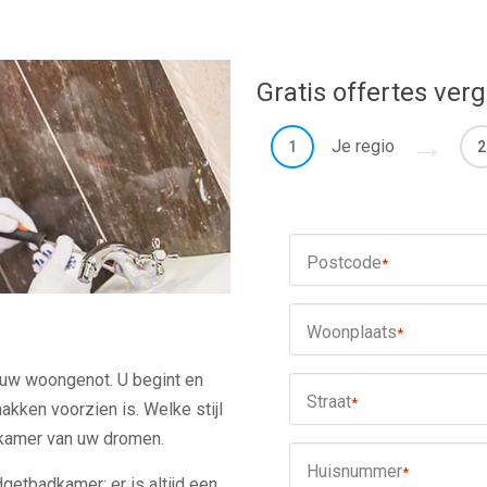
Gratis offertes verg
Je regio
1
2
Postcode
*
Woonplaats
*
uw woongenot. U begint en
Straat
*
akken voorzien is. Welke stijl
dkamer van uw dromen.
Huisnummer
*
dgetbadkamer: er is altijd een