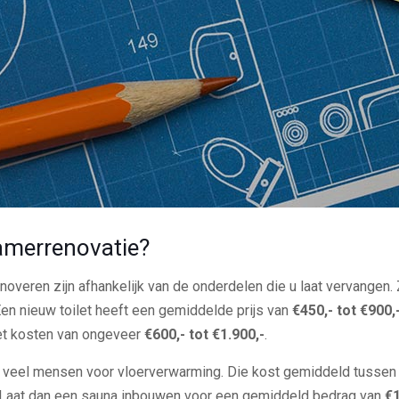
amerrenovatie?
overen zijn afhankelijk van de onderdelen die u laat vervangen.
Een nieuw toilet heeft een gemiddelde prijs van
€450,- tot €900,
et kosten van ongeveer
€600,- tot €1.900,-
.
 veel mensen voor vloerverwarming. Die kost gemiddeld tusse
a? Laat dan een sauna inbouwen voor een gemiddeld bedrag van
€1