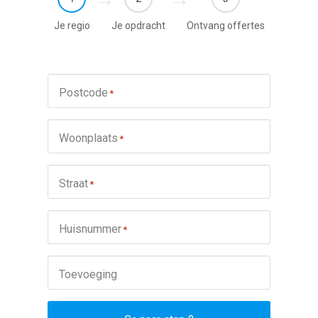
Je regio
Je opdracht
Ontvang offertes
Postcode
*
Woonplaats
*
Straat
*
Huisnummer
*
Toevoeging