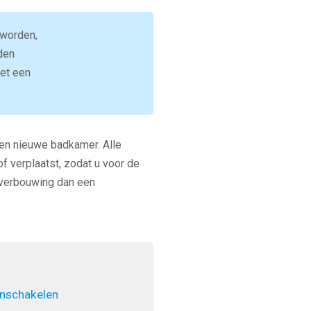
 worden,
den
get een
een nieuwe badkamer. Alle
f verplaatst, zodat u voor de
 verbouwing dan een
inschakelen