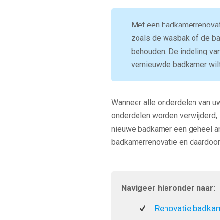
Met een badkamerrenovati
zoals de wasbak of de bad
behouden. De indeling van
vernieuwde badkamer wilt,
Wanneer alle onderdelen van uw
onderdelen worden verwijderd, 
nieuwe badkamer een geheel an
badkamerrenovatie en daardoor
Navigeer hieronder naar:
Renovatie badka