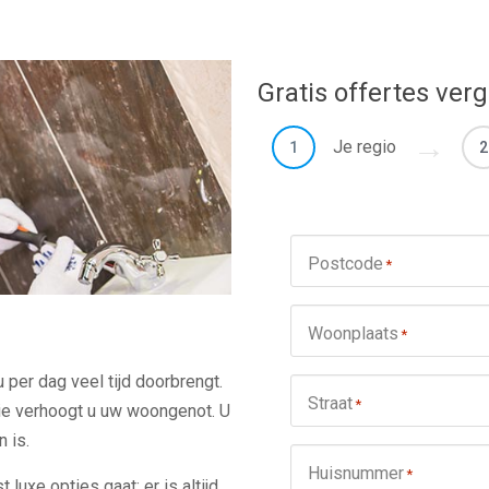
Gratis offertes verg
Je regio
1
2
Postcode
*
Woonplaats
*
 per dag veel tijd doorbrengt.
Straat
*
e verhoogt u uw woongenot. U
 is.
Huisnummer
*
 luxe opties gaat: er is altijd