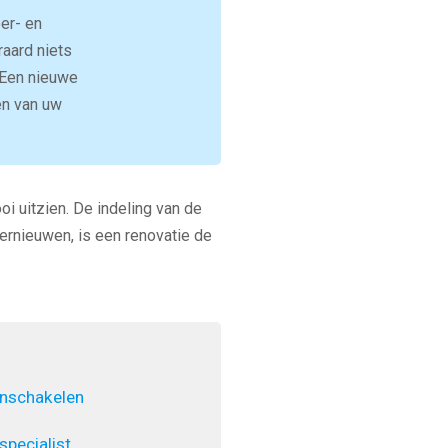
oer- en
aard niets
 Een nieuwe
en van uw
oi uitzien. De indeling van de
ernieuwen, is een renovatie de
inschakelen
pecialist