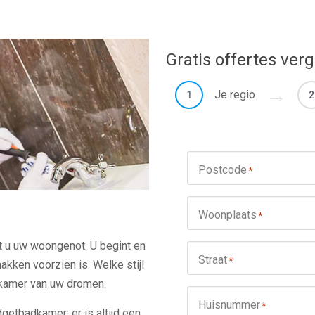
Gratis offertes verg
Je regio
1
2
Postcode
*
Woonplaats
*
 u uw woongenot. U begint en
Straat
*
akken voorzien is. Welke stijl
dkamer van uw dromen.
Huisnummer
*
dgetbadkamer: er is altijd een