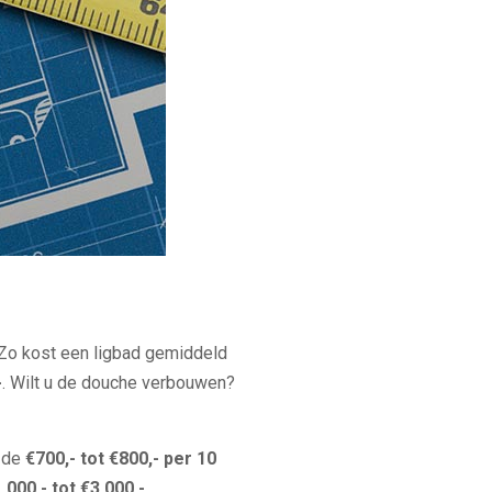
 Zo kost een ligbad gemiddeld
-
. Wilt u de douche verbouwen?
n de
€700,- tot €800,- per 10
.000,- tot €3.000,-
.