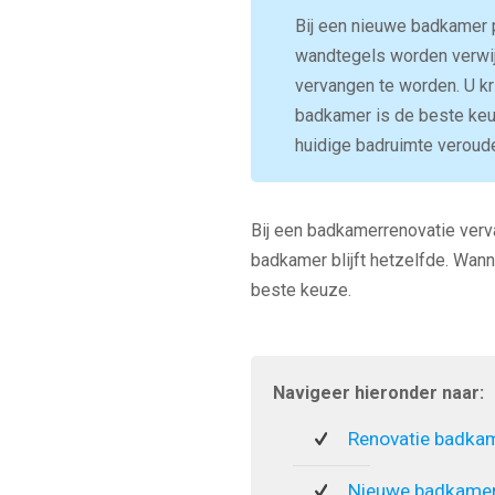
Bij een nieuwe badkamer p
wandtegels worden verwijd
vervangen te worden. U kr
badkamer is de beste keu
huidige badruimte veroude
Bij een badkamerrenovatie verva
badkamer blijft hetzelfde. Wann
beste keuze.
Navigeer hieronder naar:
Renovatie badka
Nieuwe badkamer