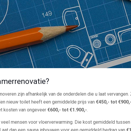
amerrenovatie?
overen zijn afhankelijk van de onderdelen die u laat vervangen.
Een nieuw toilet heeft een gemiddelde prijs van
€450,- tot €900,
et kosten van ongeveer
€600,- tot €1.900,-
.
 veel mensen voor vloerverwarming. Die kost gemiddeld tusse
a? Laat dan een sauna inbouwen voor een gemiddeld bedrag van
€1