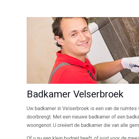
Badkamer Velserbroek
Uw badkamer in Velserbroek is een van de ruimtes w
doorbrengt. Met een nieuwe badkamer of een badk
woongenot. U creëert de badkamer die van alle gem
Of u nu een klein budget heeft, of juist voor de meest